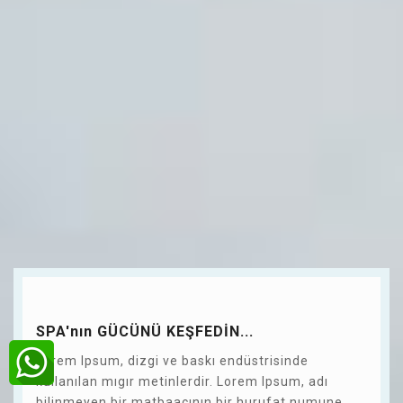
SPA'nın GÜCÜNÜ KEŞFEDİN...
Lorem Ipsum, dizgi ve baskı endüstrisinde
kullanılan mıgır metinlerdir. Lorem Ipsum, adı
bilinmeyen bir matbaacının bir hurufat numune