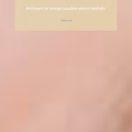
Muhteşem bir masajın yapabileceklerini keşfedin.
Randevu Al