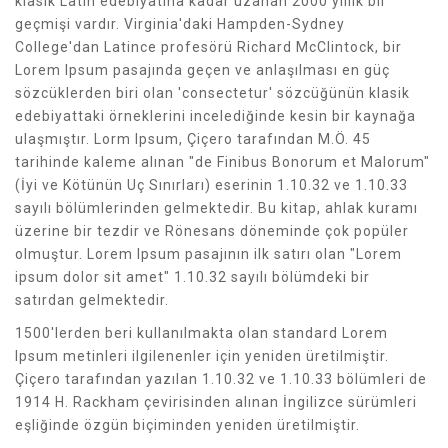
klasik Latin edebiyatına kadar uzanan 2000 yıllık bir
geçmişi vardır. Virginia'daki Hampden-Sydney
College'dan Latince profesörü Richard McClintock, bir
Lorem Ipsum pasajında geçen ve anlaşılması en güç
sözcüklerden biri olan 'consectetur' sözcüğünün klasik
edebiyattaki örneklerini incelediğinde kesin bir kaynağa
ulaşmıştır. Lorm Ipsum, Çiçero tarafından M.Ö. 45
tarihinde kaleme alınan "de Finibus Bonorum et Malorum"
(İyi ve Kötünün Uç Sınırları) eserinin 1.10.32 ve 1.10.33
sayılı bölümlerinden gelmektedir. Bu kitap, ahlak kuramı
üzerine bir tezdir ve Rönesans döneminde çok popüler
olmuştur. Lorem Ipsum pasajının ilk satırı olan "Lorem
ipsum dolor sit amet" 1.10.32 sayılı bölümdeki bir
satırdan gelmektedir.
1500'lerden beri kullanılmakta olan standard Lorem
Ipsum metinleri ilgilenenler için yeniden üretilmiştir.
Çiçero tarafından yazılan 1.10.32 ve 1.10.33 bölümleri de
1914 H. Rackham çevirisinden alınan İngilizce sürümleri
eşliğinde özgün biçiminden yeniden üretilmiştir.